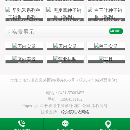
披碱草销售（系列）种
高羊茅种子销售（系
紫羊茅系列种子销售
子批发
列）种子批发
（系列）种子批发
早熟禾系列种子销售
黑麦草种子销售（系
白三叶种子销售（系
（系列）种子批发
列）种子批发
列）种子批发
实景展示
MORE+
店内实景
店内实景
种子实景
店内实景
营业执照
工具
地址：哈尔滨市道外区南棵街46-3号（哈东火车站对面南侧）
电话：0451-57683453
手机：13904511102
Copyright © 长春绿中绿草种.花种公司 版权所有
技术支持：
哈尔滨唯依网络