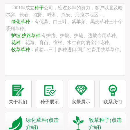
2001年成立
种子
公司，经过多年的努力，客户以遍及哈
尔滨、长春、沈阳、呼和、兴安、海拉尔地区…。
绿化草种：
有优异、白三叶、紫羊茅、黑麦草种三十个
系列草种。
护坡.护路草种:
有护路、护坡、护堤、边坡专用草种。
花种：
花海、育苗、宿根、水生在内的全部花种。
牧草草种：
苜蓿…三十多种进口/国产牲畜用牧草草种。
关于我们
种子展示
实景展示
联系我们
绿化草种(点击
牧草种子(点击
介绍)
介绍)